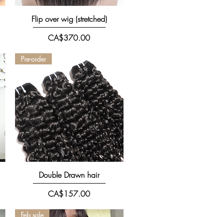
快速瀏覽
Flip over wig (stretched)
價格
CA$370.00
Pre-order
快速瀏覽
Double Drawn hair
價格
CA$157.00
Feb sale