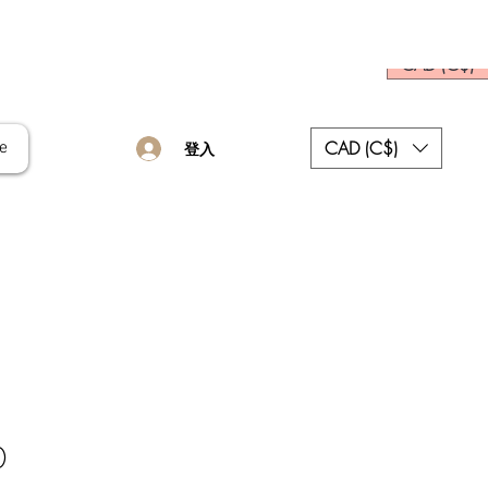
CAD (C$)
CAD (C$)
e
登入
價
0