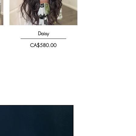
快速瀏覽
Daisy
價格
CA$580.00
New