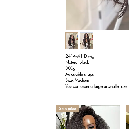
24” 4x4 HD wig
Natural black
300g
Adjustable straps
Size: Medium
You can order a large or smaller size
Sale price