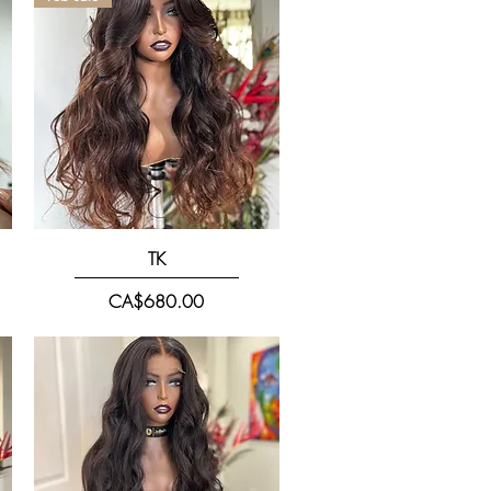
快速瀏覽
TK
價格
CA$680.00