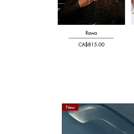
快速瀏覽
Rawa
價格
CA$815.00
New