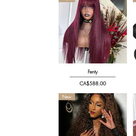
快速瀏覽
Fenty
價格
CA$588.00
New